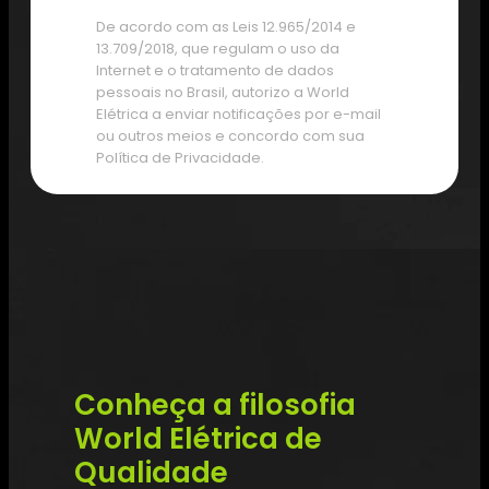
De acordo com as Leis 12.965/2014 e
13.709/2018, que regulam o uso da
Internet e o tratamento de dados
pessoais no Brasil, autorizo a World
Elétrica a enviar notificações por e-mail
ou outros meios e concordo com sua
Política de Privacidade.
Conheça a filosofia
World Elétrica de
Qualidade