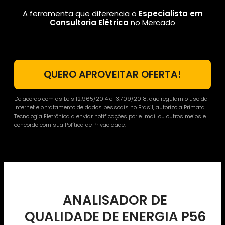
A ferramenta que diferencia o
Especialista em
Consultoria Elétrica
no Mercado
QUERO APROVEITAR OFERTA!
De acordo com as Leis 12.965/2014 e 13.709/2018, que regulam o uso da
Internet e o tratamento de dados pessoais no Brasil, autorizo a Primata
Tecnologia Eletrônica a enviar notificações por e-mail ou outros meios e
concordo com sua Política de Privacidade.
ANALISADOR DE
QUALIDADE DE ENERGIA P56