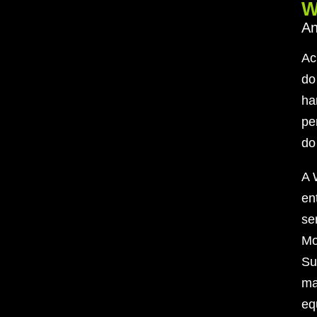
W
An
Ac
do
ha
pe
do
A 
en
se
Mo
Su
ma
eq