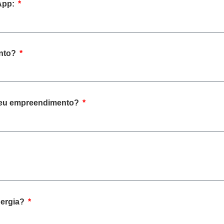
App:
ento?
seu empreendimento?
nergia?