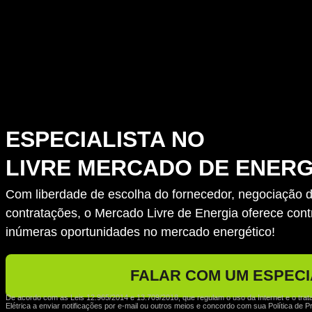
ESPECIALISTA NO
LIVRE MERCADO DE ENERG
Com liberdade de escolha do fornecedor, negociação de
contratações, o Mercado Livre de Energia oferece contr
inúmeras oportunidades no mercado energético!
FALAR COM UM ESPECI
De acordo com as Leis 12.965/2014 e 13.709/2018, que regulam o uso da Internet e o trat
Elétrica a enviar notificações por e-mail ou outros meios e concordo com sua Política de P