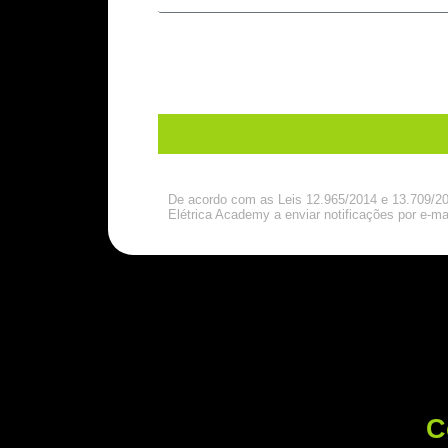
De acordo com as Leis 12.965/2014 e 13.709/201
Elétrica Academy a enviar notificações por e-ma
C