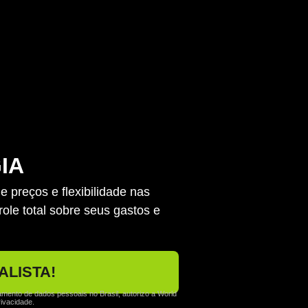
IA
 preços e flexibilidade nas
ole total sobre seus gastos e
ALISTA!
amento de dados pessoais no Brasil, autorizo a World
rivacidade.