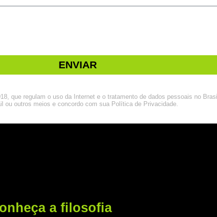
ENVIAR
8, que regulam o uso da Internet e o tratamento de dados pessoais no Brasil
il ou outros meios e concordo com sua Política de Privacidade.
onheça a filosofia