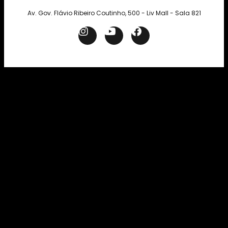
Av. Gov. Flávio Ribeiro Coutinho, 500 - Liv Mall - Sala 821