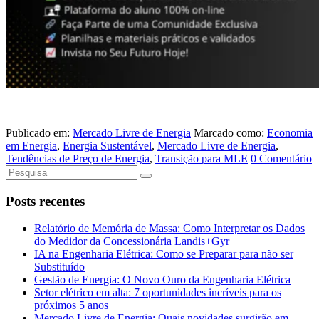
Publicado em:
Mercado Livre de Energia
Marcado como:
Economia
em Energia
,
Energia Sustentável
,
Mercado Livre de Energia
,
Tendências de Preço de Energia
,
Transição para MLE
0 Comentário
Posts recentes
Relatório de Memória de Massa: Como Interpretar os Dados
do Medidor da Concessionária Landis+Gyr
IA na Engenharia Elétrica: Como se Preparar para não ser
Substituído
Gestão de Energia: O Novo Ouro da Engenharia Elétrica
Setor elétrico em alta: 7 oportunidades incríveis para os
próximos 5 anos
Mercado Livre de Energia: Quais novidades surgirão em