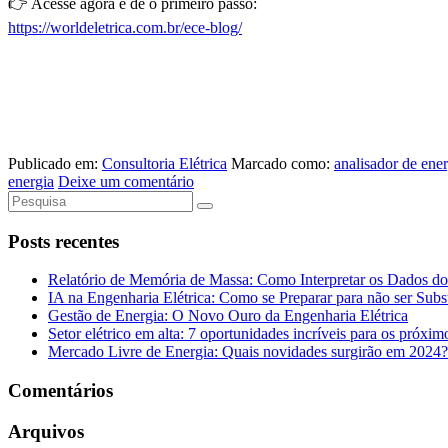
👉 Acesse agora e dê o primeiro passo:
https://worldeletrica.com.br/ece-blog/
Publicado em:
Consultoria Elétrica
Marcado como:
analisador de ener
energia
Deixe um comentário
Posts recentes
Relatório de Memória de Massa: Como Interpretar os Dados d
IA na Engenharia Elétrica: Como se Preparar para não ser Subs
Gestão de Energia: O Novo Ouro da Engenharia Elétrica
Setor elétrico em alta: 7 oportunidades incríveis para os próxim
Mercado Livre de Energia: Quais novidades surgirão em 2024?
Comentários
Arquivos