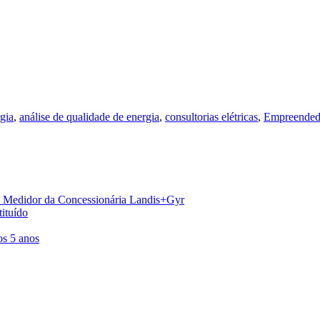
gia
,
análise de qualidade de energia
,
consultorias elétricas
,
Empreended
o Medidor da Concessionária Landis+Gyr
tituído
os 5 anos