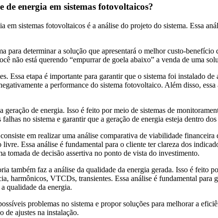
 de energia em sistemas fotovoltaicos?
 em sistemas fotovoltaicos é a análise do projeto do sistema. Essa anál
ema para determinar a solução que apresentará o melhor custo-benefício d
e você não está querendo “empurrar de goela abaixo” a venda de uma sol
es. Essa etapa é importante para garantir que o sistema foi instalado d
o negativamente a performance do sistema fotovoltaico. Além disso, essa 
ar a geração de energia. Isso é feito por meio de sistemas de monitor
 falhas no sistema e garantir que a geração de energia esteja dentro dos
nsiste em realizar uma análise comparativa de viabilidade financeira 
livre. Essa análise é fundamental para o cliente ter clareza dos indic
a tomada de decisão assertiva no ponto de vista do investimento.
oria também faz a análise da qualidade da energia gerada. Isso é feito p
tência, harmônicos, VTCDs, transientes. Essa análise é fundamental para 
 a qualidade da energia.
r possíveis problemas no sistema e propor soluções para melhorar a efic
 de ajustes na instalação.