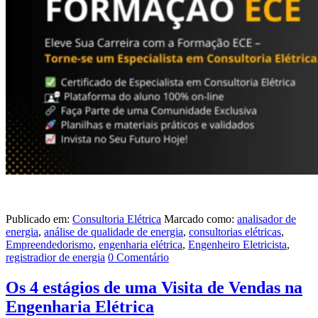
Publicado em:
Consultoria Elétrica
Marcado como:
analisador de
energia
,
análise de qualidade de energia
,
consultorias elétricas
,
Empreendedorismo
,
engenharia elétrica
,
Engenheiro Eletricista
,
registradior de energia
0 Comentário
Os 4 estágios de uma Visita de Vendas na
Engenharia Elétrica