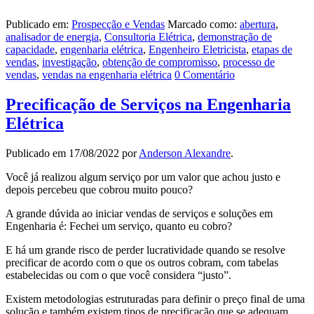
Publicado em:
Prospecção e Vendas
Marcado como:
abertura
,
analisador de energia
,
Consultoria Elétrica
,
demonstração de
capacidade
,
engenharia elétrica
,
Engenheiro Eletricista
,
etapas de
vendas
,
investigação
,
obtenção de compromisso
,
processo de
vendas
,
vendas na engenharia elétrica
0 Comentário
Precificação de Serviços na Engenharia
Elétrica
Publicado em
17/08/2022
por
Anderson Alexandre
.
Você já realizou algum serviço por um valor que achou justo e
depois percebeu que cobrou muito pouco?
A grande dúvida ao iniciar vendas de serviços e soluções em
Engenharia é: Fechei um serviço, quanto eu cobro?
E há um grande risco de perder lucratividade quando se resolve
precificar de acordo com o que os outros cobram, com tabelas
estabelecidas ou com o que você considera “justo”.
Existem metodologias estruturadas para definir o preço final de uma
solução e também existem tipos de precificação que se adequam