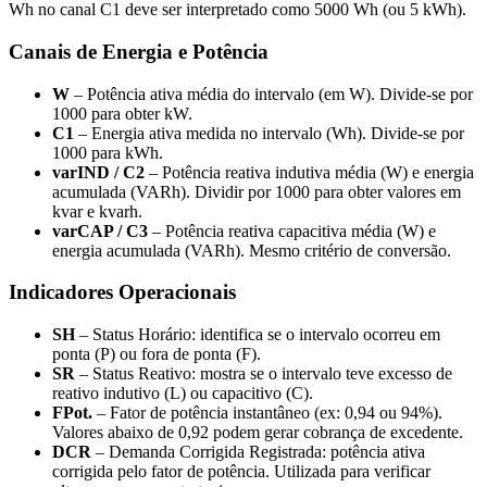
Wh no canal C1 deve ser interpretado como 5000 Wh (ou 5 kWh).
Canais de Energia e Potência
W
– Potência ativa média do intervalo (em W). Divide-se por
1000 para obter kW.
C1
– Energia ativa medida no intervalo (Wh). Divide-se por
1000 para kWh.
varIND / C2
– Potência reativa indutiva média (W) e energia
acumulada (VARh). Dividir por 1000 para obter valores em
kvar e kvarh.
varCAP / C3
– Potência reativa capacitiva média (W) e
energia acumulada (VARh). Mesmo critério de conversão.
Indicadores Operacionais
SH
– Status Horário: identifica se o intervalo ocorreu em
ponta (P) ou fora de ponta (F).
SR
– Status Reativo: mostra se o intervalo teve excesso de
reativo indutivo (L) ou capacitivo (C).
FPot.
– Fator de potência instantâneo (ex: 0,94 ou 94%).
Valores abaixo de 0,92 podem gerar cobrança de excedente.
DCR
– Demanda Corrigida Registrada: potência ativa
corrigida pelo fator de potência. Utilizada para verificar