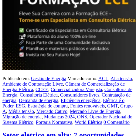
Publicado em:
Gestão de Energia
Marcado como:
ACL
,
Alta tensão
,
Ambiente de Contratação Livre
,
Câmara de Comercialização de
Energia Elétrica
,
CCEE
,
Comercializadora Varejista
,
Consultoria de
Energia
,
Consultoria Elétrica
,
Consumidores livres
,
Contratação de
energia
,
Demanda de energia
,
Eficiência energética
,
Elétrica é o
Poder
,
ESG
,
Estratégia de compra
,
Fontes renováveis
,
GMT
,
Grupo
A
,
Média tensão
,
Mercado Cativo
,
Mercado Livre de Energia
,
Migração de energia
,
Mudanças 2024
,
ONS
,
Operador Nacional do
Sistema Elétrico
,
Portaria Normativa
,
World Elétrica
0 Comentário
Setor elétrico em alta: 7 oportunidades