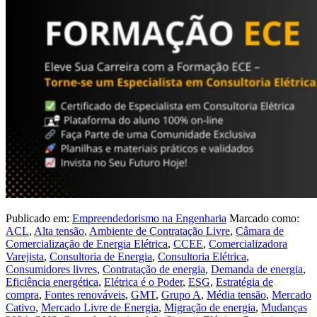
Publicado em:
Empreendedorismo na Engenharia
Marcado como:
ACL
,
Alta tensão
,
Ambiente de Contratação Livre
,
Câmara de
Comercialização de Energia Elétrica
,
CCEE
,
Comercializadora
Varejista
,
Consultoria de Energia
,
Consultoria Elétrica
,
Consumidores livres
,
Contratação de energia
,
Demanda de energia
,
Eficiência energética
,
Elétrica é o Poder
,
ESG
,
Estratégia de
compra
,
Fontes renováveis
,
GMT
,
Grupo A
,
Média tensão
,
Mercado
Cativo
,
Mercado Livre de Energia
,
Migração de energia
,
Mudanças