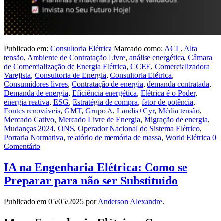
Publicado em:
Consultoria Elétrica
Marcado como:
ACL
,
Alta
tensão
,
Ambiente de Contratação Livre
,
análise energética
,
Câmara
de Comercialização de Energia Elétrica
,
CCEE
,
Comercializadora
Varejista
,
Consultoria de Energia
,
Consultoria Elétrica
,
Consumidores livres
,
Contratação de energia
,
demanda contratada
,
Demanda de energia
,
Eficiência energética
,
Elétrica é o Poder
,
energia reativa
,
ESG
,
Estratégia de compra
,
fator de potência
,
Fontes renováveis
,
GMT
,
Grupo A
,
Landis+Gyr
,
Média tensão
,
Mercado Cativo
,
Mercado Livre de Energia
,
Migração de energia
,
Mudanças 2024
,
ONS
,
Operador Nacional do Sistema Elétrico
,
Portaria Normativa
,
relatório de memória de massa
,
World Elétrica
0
Comentário
IA na Engenharia Elétrica: Como se
Preparar para não ser Substituído
Publicado em
05/05/2025
por
Anderson Alexandre
.