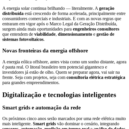
A energia solar continua brilhando — literalmente. A
geração
distribuída
está crescendo de forma acelerada, principalmente entre
consumidores comerciais e industriais. E com as novas regras que
entraram em vigor após o Marco Legal da Geração Distribuída,
surgem ainda mais oportunidades para
engenheiros consultores
que entendem de
viabilidade
,
dimensionamento
e
gestão de
sistemas fotovoltaicos
.
Novas fronteiras da energia offshore
A energia eólica offshore, antes vista como um sonho distante, agora
é pauta real. O litoral brasileiro tem potencial gigantesco e
investidores já estão de olho. Quem se preparar agora, vai sair na
frente. Seja com projetos, seja com
consultoria elétrica estratégica
para grandes empreendimentos.
Digitalização e tecnologias inteligentes
Smart grids e automação da rede
Os próximos cinco anos serão marcados por uma rede elétrica muito
mais inteligente.
Smart grids
vão dominar o cenário, integrando
sensores
,
automação
,
medição em tempo real
e
análise de dados
.