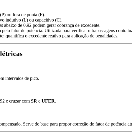
(P) ou fora de ponta (F).
ivo indutivo (L) ou capacitivo (C).
res abaixo de 0,92 podem gerar cobrança de excedente.
elo fator de potência. Utilizada para verificar ultrapassagens contratua
 quantifica o excedente reativo para aplicação de penalidades.
étricas
m intervalos de pico.
0,92 e cruzar com
SR
e
UFER
.
pensado. Serve de base para propor correção do fator de potência atr