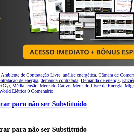
,
Ambiente de Contratação Livre
,
análise energética
,
Câmara de Comerci
ntratação de energia
,
demanda contratada
,
Demanda de energia
,
Eficiê
s+Gyr
,
Média tensão
,
Mercado Cativo
,
Mercado Livre de Energia
,
Migr
World Elétrica
0 Comentário
rar para não ser Substituído
rar para não ser Substituído