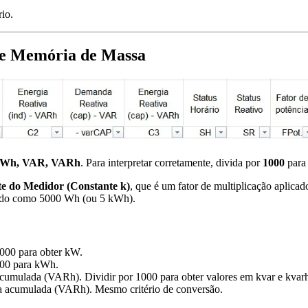
rio.
de Memória de Massa
 Wh, VAR, VARh
. Para interpretar corretamente, divida por
1000
para
e do Medidor (Constante k)
, que é um fator de multiplicação aplica
etado como 5000 Wh (ou 5 kWh).
1000 para obter kW.
000 para kWh.
acumulada (VARh). Dividir por 1000 para obter valores em kvar e kvar
ia acumulada (VARh). Mesmo critério de conversão.