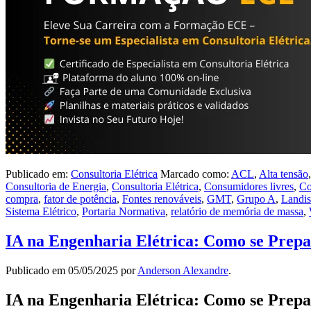
Publicado em:
Consultoria Elétrica
Marcado como:
ACL
,
Alta tensão
Consultoria de Energia
,
Consultoria Elétrica
,
Consumidores livres
,
Co
compra
,
fator de potência
,
Fontes renováveis
,
GMT
,
Grupo A
,
Landi
Sistema Elétrico
,
Portaria Normativa
,
relatório de memória de massa
,
IA na Engenharia Elétrica: Como se Prepa
Publicado em
05/05/2025
por
Anderson Alexandre
.
IA na Engenharia Elétrica: Como se Prepa