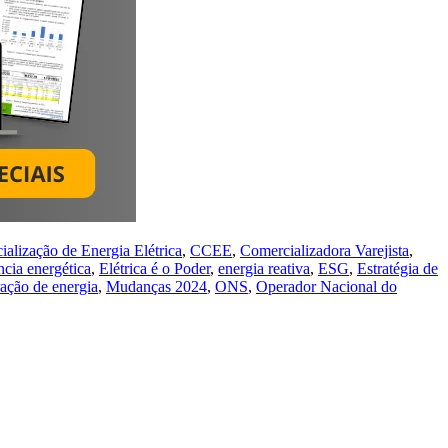
alização de Energia Elétrica
,
CCEE
,
Comercializadora Varejista
,
ncia energética
,
Elétrica é o Poder
,
energia reativa
,
ESG
,
Estratégia de
ação de energia
,
Mudanças 2024
,
ONS
,
Operador Nacional do