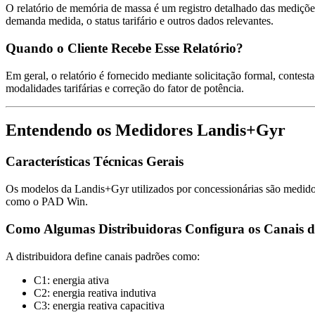
O relatório de memória de massa é um registro detalhado das medições h
demanda medida, o status tarifário e outros dados relevantes.
Quando o Cliente Recebe Esse Relatório?
Em geral, o relatório é fornecido mediante solicitação formal, contes
modalidades tarifárias e correção do fator de potência.
Entendendo os Medidores Landis+Gyr
Características Técnicas Gerais
Os modelos da Landis+Gyr utilizados por concessionárias são medidore
como o PAD Win.
Como Algumas Distribuidoras Configura os Canais 
A distribuidora define canais padrões como:
C1: energia ativa
C2: energia reativa indutiva
C3: energia reativa capacitiva