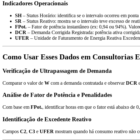
Indicadores Operacionais
SH
– Status Horário: identifica se o intervalo ocorreu em ponta 
SR
– Status Reativo: mostra se o intervalo teve excesso de reat
FPot.
– Fator de potência instantâneo (ex: 0,94 ou 94%). Valo
DCR
– Demanda Corrigida Registrada: potência ativa corrigida p
UFER
– Unidade de Faturamento de Energia Reativa Excedente:
Como Usar Esses Dados em Consultorias El
Verificação de Ultrapassagem de Demanda
Comparar o valor de
W
com a demanda contratada e observar
DCR
e
Análise de Fator de Potência e Penalidades
Com base em
FPot.
, identificar horas em que o fator está abaixo de 
Identificação de Excedente Reativo
Campos
C2
,
C3
e
UFER
mostram quando há consumo reativo não com