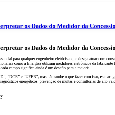
Início
Sobre
Blog
Área de mem
erpretar os Dados do Medidor da Concessi
erpretar os Dados do Medidor da Concessi
sencial para qualquer engenheiro eletricista que deseja atuar com consu
nárias como a Energisa utilizam medidores eletrônicos da fabricante La
e cada campo significa ainda é um desafio para a maioria.
D”, “DCR” e “UFER”, mas não soube o que fazer com isso, este artigo 
gnósticos energéticos, prevenção de multas e consultorias de alto valo
?