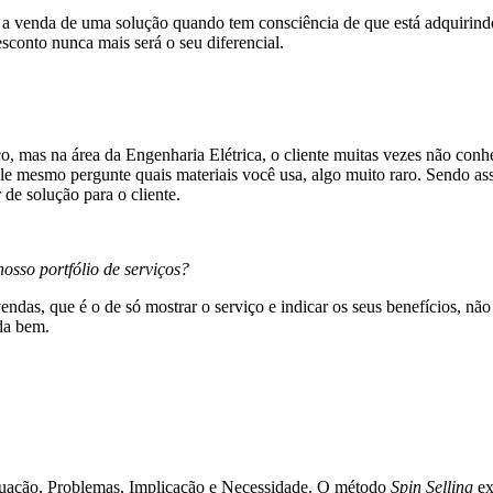
r a venda de uma solução quando tem consciência de que está adquirind
sconto nunca mais será o seu diferencial.
o, mas na área da Engenharia Elétrica, o cliente muitas vezes não co
le mesmo pergunte quais materiais você usa, algo muito raro. Sendo assi
 de solução para o cliente.
sso portfólio de serviços?
endas, que é o de só mostrar o serviço e indicar os seus benefícios, n
da bem.
tuação, Problemas, Implicação e Necessidade. O método
Spin Selling
ex