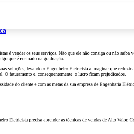
Início
Sobre
Blog
Área de mem
ca
istas é vender os seus serviços. Não que ele não consiga ou não saiba
 algo que é ensinado na graduação.
 suas soluções, levando o Engenheiro Eletricista a imaginar que reduz
al. O faturamento e, consequentemente, o lucro ficam prejudicados.
sidade do cliente e com as metas da sua empresa de Engenharia Elétri
ro Eletricista precisa aprender as técnicas de vendas de Alto Valor. C