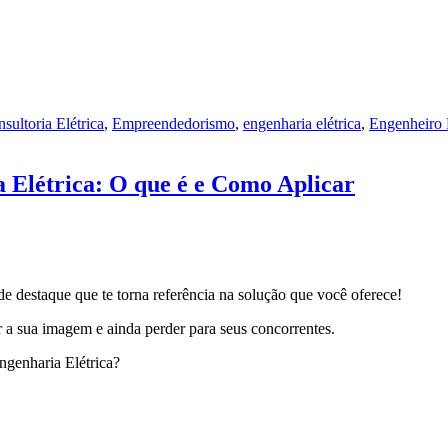
sultoria Elétrica
,
Empreendedorismo
,
engenharia elétrica
,
Engenheiro E
 Elétrica: O que é e Como Aplicar
de destaque que te torna referência na solução que você oferece!
 a sua imagem e ainda perder para seus concorrentes.
genharia Elétrica?